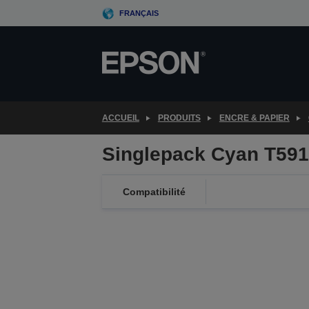
Skip
FRANÇAIS
to
main
content
ACCUEIL
PRODUITS
ENCRE & PAPIER
Singlepack Cyan T59
Compatibilité