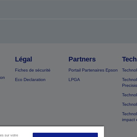
Légal
Partners
Tech
Fiches de sécurité
Portail Partenaires Epson
Technol
ion
Eco Declaration
LPGA
Technol
Precisi
Technol
Technol
Technol
impact 
es sur votre