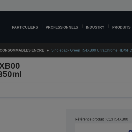
PARTICULIERS
PROFESSIONNELS
INDUSTRY
PRODUITS
CONSOMMABLES ENCRE
Singlepack Green T54XB00 UltraChrome HDX/HD
4XB00
350ml
Référence produit : C13T54XB00