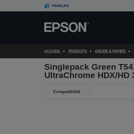
Skip
FRANÇAIS
to
main
content
ACCUEIL
PRODUITS
ENCRE & PAPIER
Singlepack Green T5
UltraChrome HDX/HD 
Compatibilité