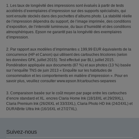
1. Les taux de longévité des impressions sont évalués à partir de tests
accélérés d’exemplaires d’impression sur des supports spécialisés, qui
sont ensuite stockés dans des pochettes d’albums photo. La stabilité réelle
de l’impression dépendra du support, de l’image imprimée, des conditions
d’exposition, de l’intensité lumineuse, du taux d’humidité et des conditions
atmosphériques. Epson ne garantit pas la longévité des exemplaires
d’impression.
2. Par rapport aux modèles d’imprimantes ≤ 199,99 EUR équivalents de la
concurrence (HP et Canon) qui utilisent des cartouches tricolores (selon
les données GFK, juillet 2015). Test effectué par BLI, juillet 2015.
Pondération appliquée aux documents (87 %) et aux photos (13 %) basée
sur l’enquête TNS de juin 2013 « Enquête sur les habitudes de
consommation et les comportements en matière d’impression ». Pour en
savoir plus, veuillez consulter www.epson.fr/cartouches-separees
3. Comparaison basée sur le coût moyen par page entre les cartouches
d’encre standard et XL. encres Claria Home Ink (18/18XL et 29/29XL),
Claria Premium Ink (26/26XL et 33/33XL), Claria Photo HD Ink (24/24XL) et
DURABrite Ultra Ink (16/16XL et 27/27XL).
Suivez-nous