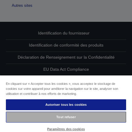
Autres sites
Identification du fournisseur
Identification de conformité des produits
Déclaration de Renseignement sur la Confidentialité
EU Data Act Compliance
Contactez-nous au sujet de vos données
En cliquant sur « Accepter tous les cookies », vous acceptez le stockage de
cookies sur votre appareil pour améliorer la navigation sur le site, analyser son
Informations sur les cookies
utilisation et contribuer à nos efforts de marketing.
Autoriser tous les cookies
L’engagement d’Epson pour l’accessibilité
Tout refuser
Copyright © 2026 Seiko Epson
Paramètres des cookies