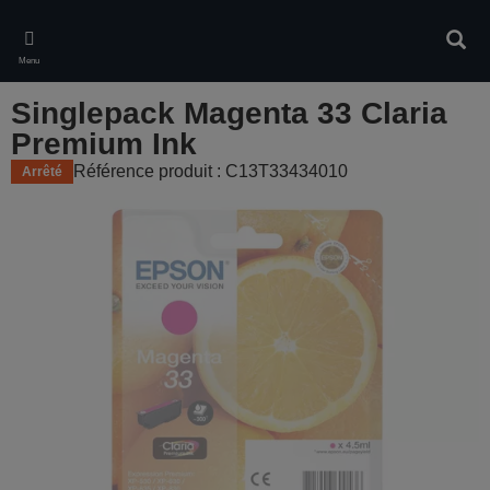
Skip
to
Rech
main
Menu
content
Singlepack Magenta 33 Claria
Premium Ink
Référence produit : C13T33434010
Arrêté