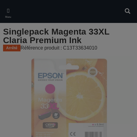
Skip
to
Rech
main
Menu
content
Singlepack Magenta 33XL
Claria Premium Ink
Référence produit : C13T33634010
Arrêté