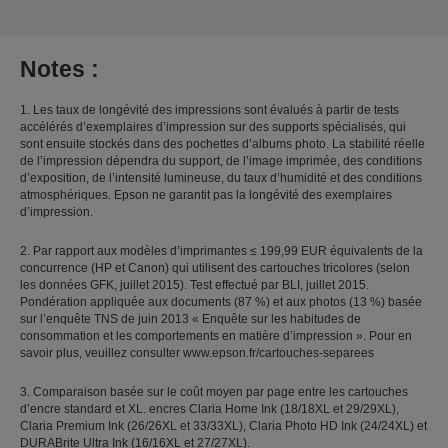
Notes :
1. Les taux de longévité des impressions sont évalués à partir de tests
accélérés d’exemplaires d’impression sur des supports spécialisés, qui
sont ensuite stockés dans des pochettes d’albums photo. La stabilité réelle
de l’impression dépendra du support, de l’image imprimée, des conditions
d’exposition, de l’intensité lumineuse, du taux d’humidité et des conditions
atmosphériques. Epson ne garantit pas la longévité des exemplaires
d’impression.
2. Par rapport aux modèles d’imprimantes ≤ 199,99 EUR équivalents de la
concurrence (HP et Canon) qui utilisent des cartouches tricolores (selon
les données GFK, juillet 2015). Test effectué par BLI, juillet 2015.
Pondération appliquée aux documents (87 %) et aux photos (13 %) basée
sur l’enquête TNS de juin 2013 « Enquête sur les habitudes de
consommation et les comportements en matière d’impression ». Pour en
savoir plus, veuillez consulter www.epson.fr/cartouches-separees
3. Comparaison basée sur le coût moyen par page entre les cartouches
d’encre standard et XL. encres Claria Home Ink (18/18XL et 29/29XL),
Claria Premium Ink (26/26XL et 33/33XL), Claria Photo HD Ink (24/24XL) et
DURABrite Ultra Ink (16/16XL et 27/27XL).