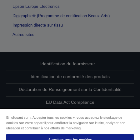
Epson Europe Electronics
Digigraphie® (Programme de certification Beaux-Arts)
Impression directe sur tissu
Autres sites
Identification du fournisseur
Identification de conformité des produits
Déclaration de Renseignement sur la Confidentialité
EU Data Act Compliance
Contactez-nous au sujet de vos données
En cliquant sur « Accepter tous les cookies », vous acceptez le stockage de
cookies sur votre appareil pour améliorer la navigation sur le site, analyser son
Informations sur les cookies
utilisation et contribuer à nos efforts de marketing.
Autoriser tous les cookies