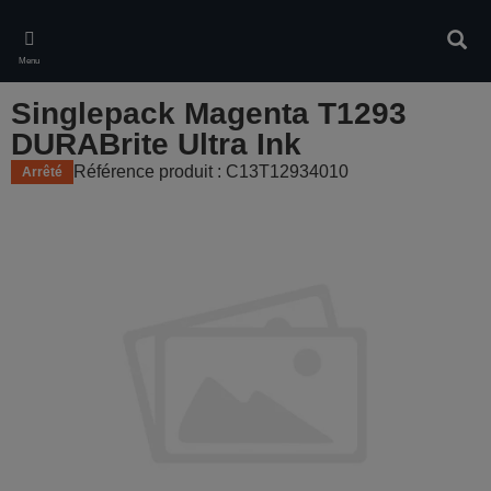
Skip
to
Rech
main
Menu
content
Singlepack Magenta T1293
DURABrite Ultra Ink
Référence produit : C13T12934010
Arrêté