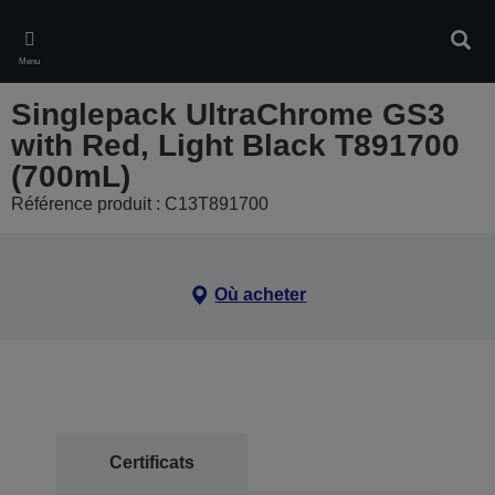
Skip
to
Rech
main
Menu
content
Singlepack UltraChrome GS3
with Red, Light Black T891700
(700mL)
Référence produit : C13T891700
Où acheter
Certificats