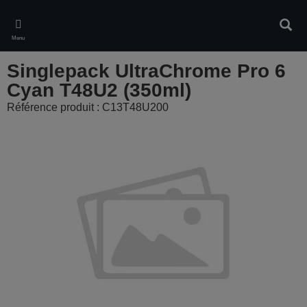
Skip
to
Rech
main
Menu
content
Singlepack UltraChrome Pro 6
Cyan T48U2 (350ml)
Référence produit : C13T48U200