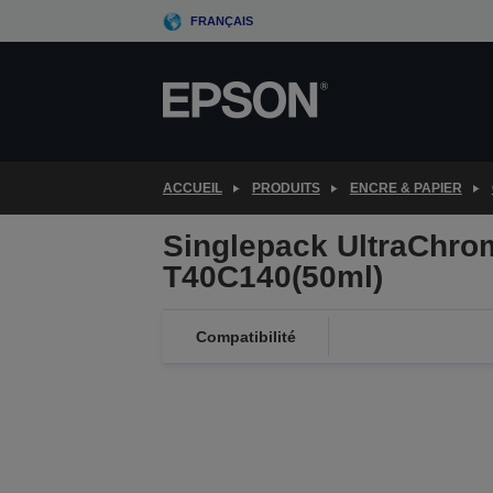
Skip
FRANÇAIS
to
main
content
ACCUEIL
PRODUITS
ENCRE & PAPIER
Singlepack UltraChro
T40C140(50ml)
Compatibilité