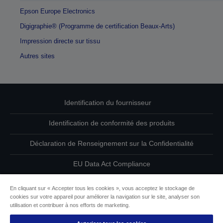
Epson Europe Electronics
Digigraphie® (Programme de certification Beaux-Arts)
Impression directe sur tissu
Autres sites
Identification du fournisseur
Identification de conformité des produits
Déclaration de Renseignement sur la Confidentialité
EU Data Act Compliance
Contactez-nous au sujet de vos données
En cliquant sur « Accepter tous les cookies », vous acceptez le stockage de
cookies sur votre appareil pour améliorer la navigation sur le site, analyser son
Informations sur les cookies
utilisation et contribuer à nos efforts de marketing.