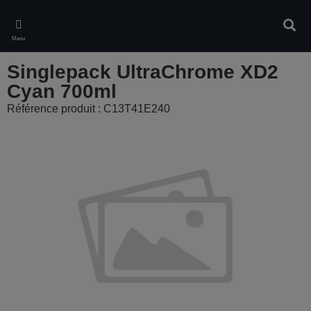
Skip
to
Rech
main
Menu
content
Singlepack UltraChrome XD2
Cyan 700ml
Référence produit : C13T41E240