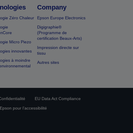
nologies
Company
ogie Zéro Chaleur
Epson Europe Electronics
ogie
Digigraphie®
onCore
(Programme de
certification Beaux-Arts)
ogie Micro Piezo
Impression directe sur
ogies innovantes
tissu
ogies à moindre
Autres sites
environnemental
onfidentialité
EU Data Act Compliance
pson pour l’accessibilité