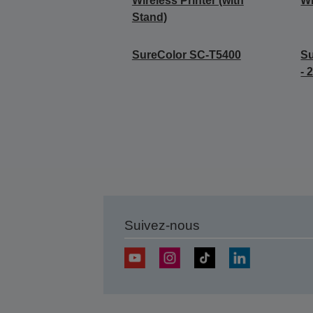
Wireless Printer (with
Wi
Stand)
SureColor SC-T5400
S
- 
Suivez-nous