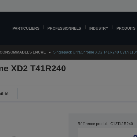
PARTICULIERS
PROFESSIONNELS
INDUSTRY
PRODUITS
CONSOMMABLES ENCRE
Singlepack UltraChrome XD2 T41R240 Cyan 110
ome XD2 T41R240
lité
Référence produit : C13T41R240