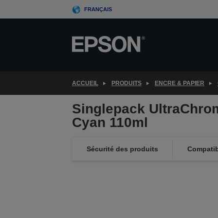
Skip
FRANÇAIS
to
main
content
ACCUEIL
PRODUITS
ENCRE & PAPIER
Singlepack UltraChr
Cyan 110ml
Sécurité des produits
Compatibi