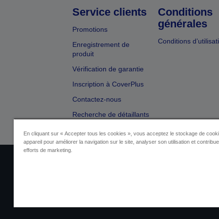
Service clients
Conditions
générales
Promotions
Conditions d’utilisat
Enregistrement de
produit
Vérification de garantie
Inscription à CoverPlus
Contactez-nous
Recherche de détaillants
En cliquant sur « Accepter tous les cookies », vous acceptez le stockage de cooki
appareil pour améliorer la navigation sur le site, analyser son utilisation et contribu
efforts de marketing.
Identification du fournisseur
Identificatio
Contactez-nous au sujet