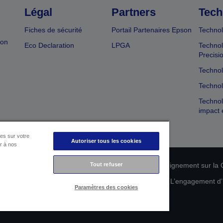
Légal
Partners
Tech
Fiches de sécurité
Portail Partenaires Epson
Technol
ion
Eco Declaration
LPGA
Technol
Precisi
Technol
Technol
Technol
impact 
es sur votre
Autoriser tous les cookies
er à nos
n de conformité des produits
Déclaration de Renseignement sur la C
Tout refuser
 de vos données
Informations sur les cookies
L’engagement d’E
Paramètres des cookies
Copyright © 2026 Seiko Epson