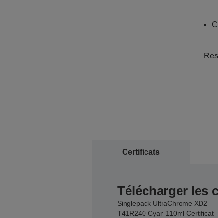
C
Resp
Certificats
Télécharger les c
Singlepack UltraChrome XD2
T41R240 Cyan 110ml Certificat