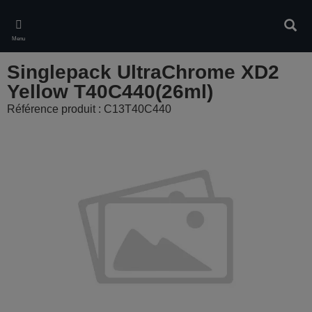
Skip
to
Rech
main
Menu
content
Singlepack UltraChrome XD2
Yellow T40C440(26ml)
Référence produit : C13T40C440