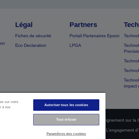
Légal
Partners
Tech
Fiches de sécurité
Portail Partenaires Epson
Technol
ion
Eco Declaration
LPGA
Technol
Precisi
Technol
Technol
Technol
impact 
es sur votre
Autoriser tous les cookies
er à nos
n de conformité des produits
Déclaration de Renseignement sur la C
Tout refuser
 de vos données
Informations sur les cookies
L’engagement d’E
Paramètres des cookies