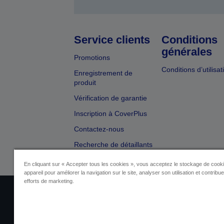
Service clients
Conditions
générales
Promotions
Conditions d’utilisat
Enregistrement de
produit
Vérification de garantie
Inscription à CoverPlus
Contactez-nous
Recherche de détaillants
En cliquant sur « Accepter tous les cookies », vous acceptez le stockage de cooki
appareil pour améliorer la navigation sur le site, analyser son utilisation et contribu
efforts de marketing.
Identification du fournisseur
Identificatio
Contactez-nous au sujet