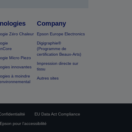
nologies
Company
ogie Zéro Chaleur
Epson Europe Electronics
ogie
Digigraphie®
onCore
(Programme de
certification Beaux-Arts)
ogie Micro Piezo
Impression directe sur
ogies innovantes
tissu
ogies à moindre
Autres sites
environnemental
onfidentialité
EU Data Act Compliance
pson pour l’accessibilité