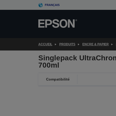
Skip
FRANÇAIS
to
main
content
ACCUEIL
PRODUITS
ENCRE & PAPIER
Singlepack UltraChr
700ml
Compatibilité