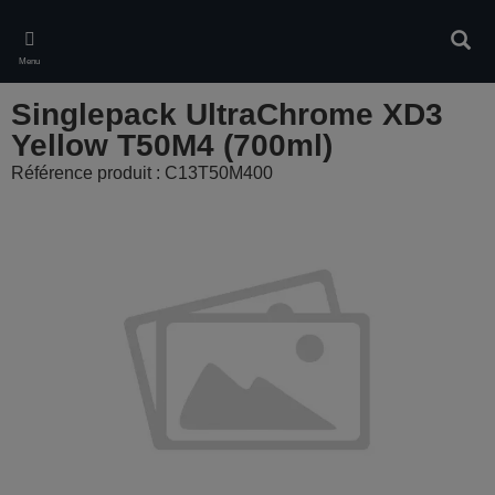
Skip
to
Rech
main
Menu
content
Singlepack UltraChrome XD3
Yellow T50M4 (700ml)
Référence produit : C13T50M400