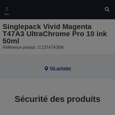
Skip
to
Rech
main
Menu
content
Singlepack Vivid Magenta
T47A3 UltraChrome Pro 10 ink
50ml
Référence produit : C13T47A30N
Où acheter
Sécurité des produits