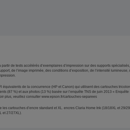
à partir de tests accélérés d’exemplaires d’impression sur des supports spécialisés
support, de l’image imprimée, des conditions d’exposition, de l’intensité lumineuse
mpression.
équivalents de la concurrence (HP et Canon) qui utilisent des cartouches tricolores
ments (87 %) et aux photos (13 %) basée sur l’enquête TNS de juin 2013 « Enquête
ir plus, veuillez consulter www.epson.fr/cartouches-separees
 les cartouches d’encre standard et XL. encres Claria Home Ink (18/18XL et 29/29
L et 27/27XL).