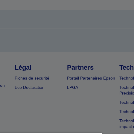
Légal
Partners
Tech
Fiches de sécurité
Portail Partenaires Epson
Technol
ion
Eco Declaration
LPGA
Technol
Precisi
Technol
Technol
Technol
impact 