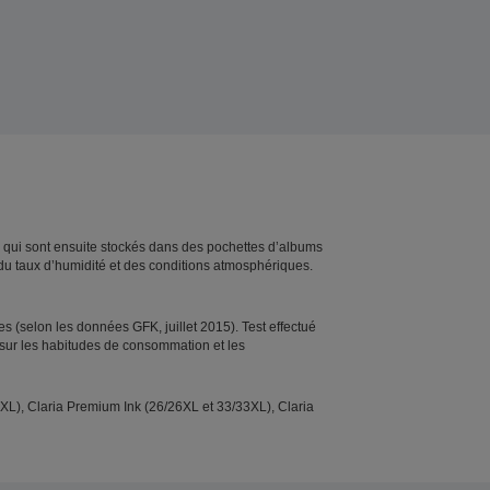
, qui sont ensuite stockés dans des pochettes d’albums
, du taux d’humidité et des conditions atmosphériques.
 (selon les données GFK, juillet 2015). Test effectué
 sur les habitudes de consommation et les
XL), Claria Premium Ink (26/26XL et 33/33XL), Claria