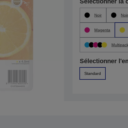
Sélectionner la 
Noir
Noi
Magenta
Multipac
Sélectionner l'e
Standard