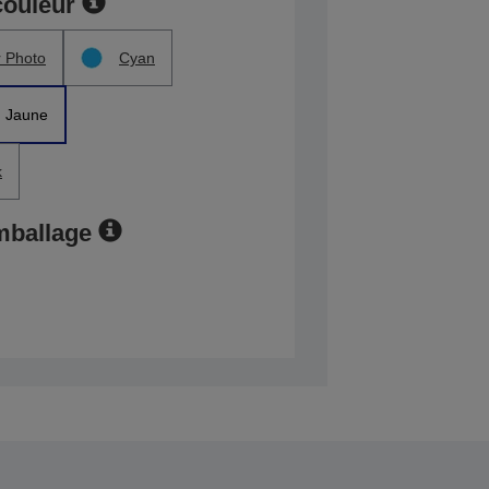
couleur
r Photo
Cyan
Jaune
k
mballage