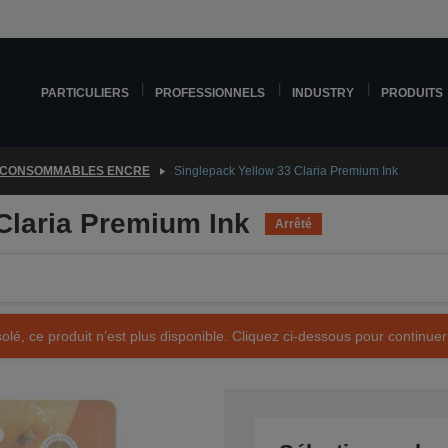
PARTICULIERS
PROFESSIONNELS
INDUSTRY
PRODUITS
CONSOMMABLES ENCRE
Singlepack Yellow 33 Claria Premium Ink
Claria Premium Ink
Arrêté
olé, ce produit n’est plus disponible. Cliquez ci-dessous pour continuer
Référence produit : C13T33444010