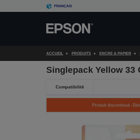
Skip
FRANÇAIS
to
main
content
ACCUEIL
PRODUITS
ENCRE & PAPIER
Singlepack Yellow 33 
Compatibilité
Produit discontinué -Dés