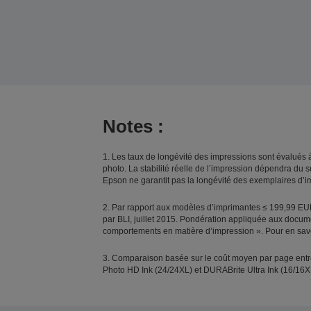
Notes :
1. Les taux de longévité des impressions sont évalués 
photo. La stabilité réelle de l’impression dépendra du 
Epson ne garantit pas la longévité des exemplaires d’i
2. Par rapport aux modèles d’imprimantes ≤ 199,99 EUR 
par BLI, juillet 2015. Pondération appliquée aux docu
comportements en matière d’impression ». Pour en savo
3. Comparaison basée sur le coût moyen par page entre
Photo HD Ink (24/24XL) et DURABrite Ultra Ink (16/16X