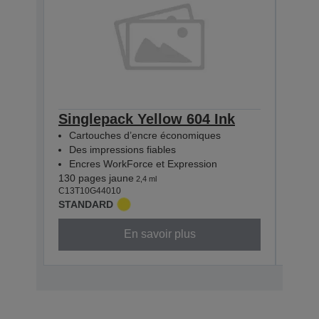
Singlepack Yellow 604 Ink
Sin
Cartouches d’encre économiques
Car
Des impressions fiables
Des
Encres WorkForce et Expression
Enc
130 pages jaune
130 p
2,4 ml
C13T10G44010
C13T1
STANDARD
STAN
En savoir plus