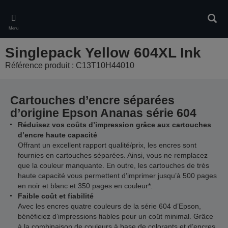
Skip
to
Rech
main
Menu
content
Singlepack Yellow 604XL Ink
Référence produit : C13T10H44010
Cartouches d’encre séparées
d’origine Epson Ananas série 604
Réduisez vos coûts d’impression grâce aux cartouches
d’encre haute capacité
Offrant un excellent rapport qualité/prix, les encres sont
fournies en cartouches séparées. Ainsi, vous ne remplacez
que la couleur manquante. En outre, les cartouches de très
haute capacité vous permettent d’imprimer jusqu’à 500 pages
en noir et blanc et 350 pages en couleur*.
Faible coût et fiabilité
Avec les encres quatre couleurs de la série 604 d’Epson,
bénéficiez d’impressions fiables pour un coût minimal. Grâce
à la combinaison de couleurs à base de colorants et d’encres