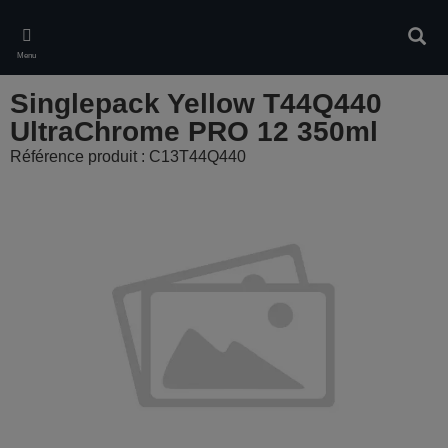
Skip
to
Rech
main
Menu
content
Singlepack Yellow T44Q440
UltraChrome PRO 12 350ml
Référence produit : C13T44Q440