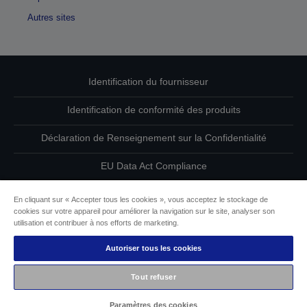
Autres sites
Identification du fournisseur
Identification de conformité des produits
Déclaration de Renseignement sur la Confidentialité
EU Data Act Compliance
Contactez-nous au sujet de vos données
En cliquant sur « Accepter tous les cookies », vous acceptez le stockage de
cookies sur votre appareil pour améliorer la navigation sur le site, analyser son
Informations sur les cookies
utilisation et contribuer à nos efforts de marketing.
Autoriser tous les cookies
L’engagement d’Epson pour l’accessibilité
Tout refuser
Copyright © 2026 Seiko Epson
Paramètres des cookies