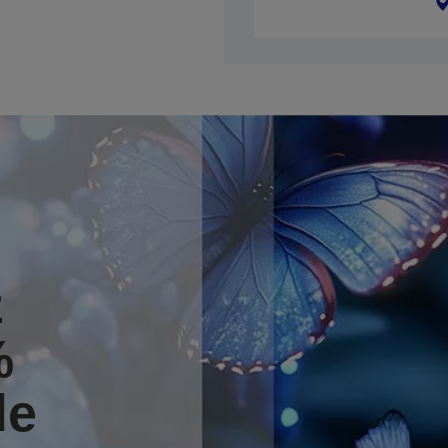
z
%
de