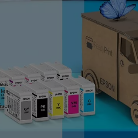
e
e à
 les
aison