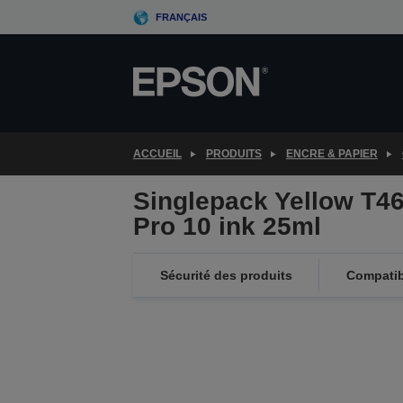
Skip
FRANÇAIS
to
main
content
ACCUEIL
PRODUITS
ENCRE & PAPIER
Singlepack Yellow T4
Pro 10 ink 25ml
Sécurité des produits
Compatibi