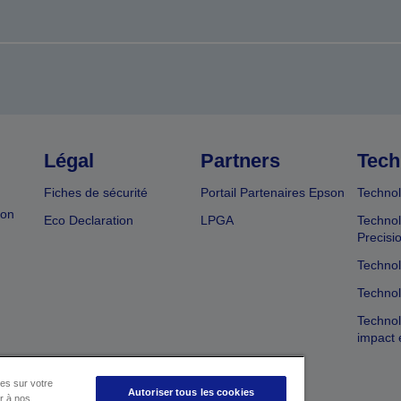
Légal
Partners
Tech
Fiches de sécurité
Portail Partenaires Epson
Technol
ion
Eco Declaration
LPGA
Technol
Precisi
Technol
Technol
Technol
impact 
es sur votre
Autoriser tous les cookies
er à nos