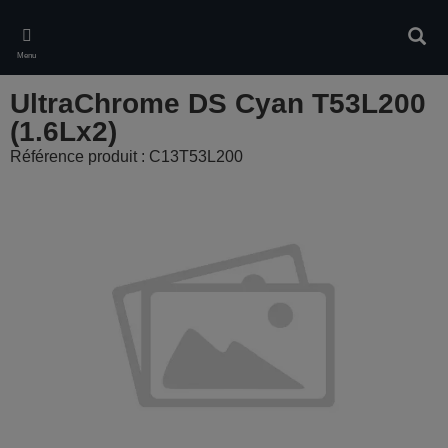
Skip
to
Rech
main
Menu
content
UltraChrome DS Cyan T53L200
(1.6Lx2)
Référence produit : C13T53L200