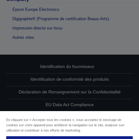
Epson Europe Electronics
Digigraphie® (Programme de certification Beaux-Arts)
Impression directe sur tissu
Autres sites
Identification du fournisseur
Identification de conformité des produits
Déclaration de Renseignement sur la Confidentialité
EU Data Act Compliance
Contactez-nous au sujet de vos données
En cliquant sur « Accepter tous les cookies », vous acceptez le stockage de
cookies sur votre appareil pour améliorer la navigation sur le site, analyser son
Informations sur les cookies
utilisation et contribuer à nos efforts de marketing.