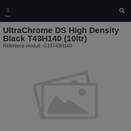
Skip
to
Rech
main
Menu
content
UltraChrome DS High Density
Black T43H140 (10ltr)
Référence produit : C13T43H140