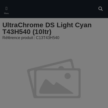
Skip
to
Rech
main
Menu
content
UltraChrome DS Light Cyan
T43H540 (10ltr)
Référence produit : C13T43H540