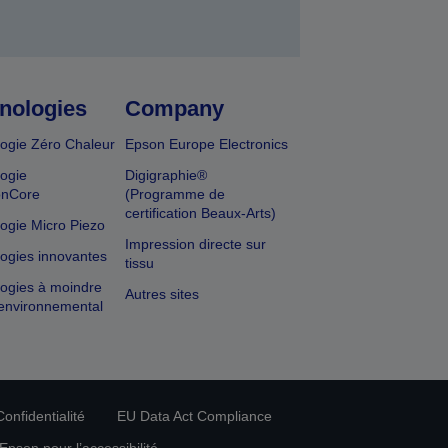
nologies
Company
ogie Zéro Chaleur
Epson Europe Electronics
ogie
Digigraphie®
onCore
(Programme de
certification Beaux-Arts)
ogie Micro Piezo
Impression directe sur
ogies innovantes
tissu
ogies à moindre
Autres sites
environnemental
onfidentialité
EU Data Act Compliance
pson pour l’accessibilité