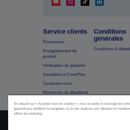
Service clients
Conditions
générales
Promotions
Conditions d’utilisat
Enregistrement de
produit
Vérification de garantie
Inscription à CoverPlus
Contactez-nous
Recherche de détaillants
En cliquant sur « Accepter tous les cookies », vous acceptez le stockage de cooki
appareil pour améliorer la navigation sur le site, analyser son utilisation et contribu
efforts de marketing.
Identification du fournisseur
Identificatio
Contactez-nous au sujet