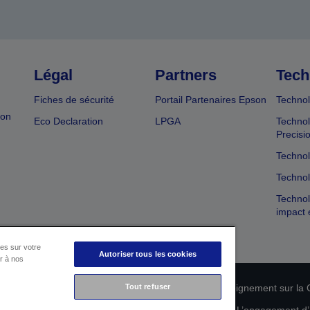
Légal
Partners
Tech
Fiches de sécurité
Portail Partenaires Epson
Technol
ion
Eco Declaration
LPGA
Technol
Precisi
Technol
Technol
Technol
impact 
es sur votre
Autoriser tous les cookies
er à nos
n de conformité des produits
Déclaration de Renseignement sur la C
Tout refuser
 de vos données
Informations sur les cookies
L’engagement d’E