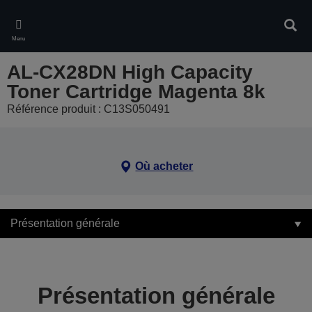
Skip
to
Rech
main
Menu
content
AL-CX28DN High Capacity
Toner Cartridge Magenta 8k
Référence produit : C13S050491
Où acheter
Présentation générale
Présentation générale