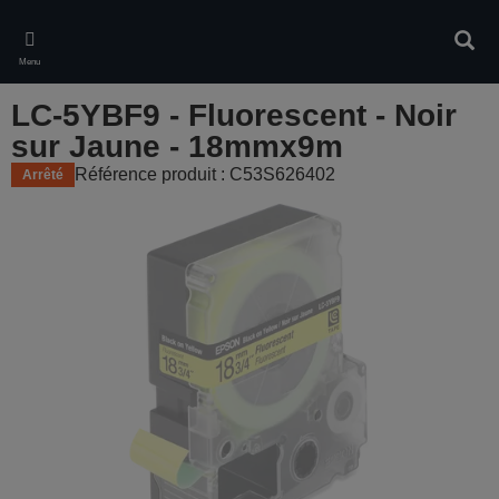
Skip
to
Rech
main
Menu
content
LC-5YBF9 - Fluorescent - Noir
sur Jaune - 18mmx9m
Référence produit : C53S626402
Arrêté