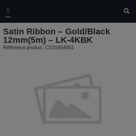
Skip
to
Rech
main
Menu
content
Satin Ribbon – Gold/Black
12mm(5m) – LK-4KBK
Référence produit : C53S654001