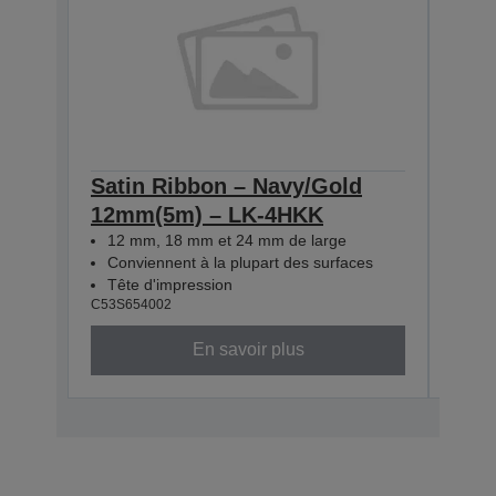
Satin Ribbon – Navy/Gold
Sat
12mm(5m) – LK-4HKK
12m
12 mm, 18 mm et 24 mm de large
12 
Conviennent à la plupart des surfaces
Con
Tête d'impression
Têt
C53S654002
C53S6
En savoir plus