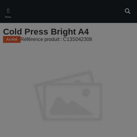
Skip
to
Rech
main
Menu
content
Cold Press Bright A4
Référence produit : C13S042308
Arrêté