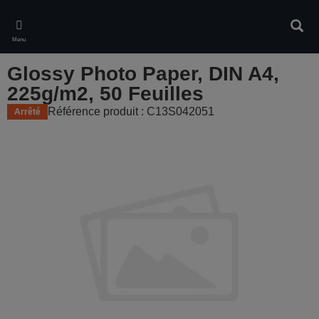
Skip
to
Rech
main
Menu
content
Glossy Photo Paper, DIN A4,
225g/m2, 50 Feuilles
Référence produit : C13S042051
Arrêté