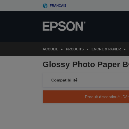
Skip
FRANÇAIS
to
main
content
ACCUEIL
PRODUITS
ENCRE & PAPIER
Glossy Photo Paper B
Compatibilité
Produit discontinué -Dés