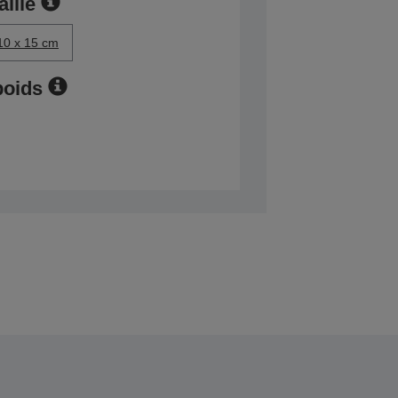
aille
10 x 15 cm
poids