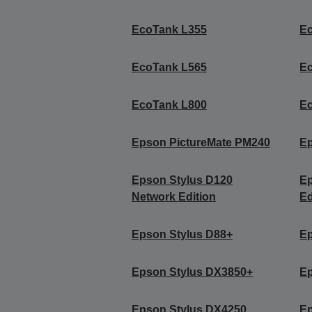
EcoTank L355
E
EcoTank L565
E
EcoTank L800
E
Epson PictureMate PM240
Ep
Epson Stylus D120
Ep
Network Edition
Ed
Epson Stylus D88+
Ep
Epson Stylus DX3850+
Ep
Epson Stylus DX4250
Ep