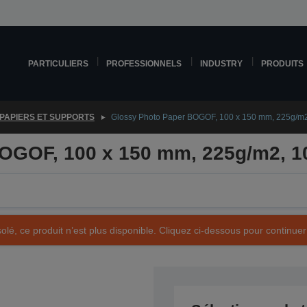
PARTICULIERS
PROFESSIONNELS
INDUSTRY
PRODUITS
PAPIERS ET SUPPORTS
Glossy Photo Paper BOGOF, 100 x 150 mm, 225g/m2
OGOF, 100 x 150 mm, 225g/m2, 1
olé, ce produit n’est plus disponible. Cliquez ci-dessous pour continuer
Référence produit : C13S042085