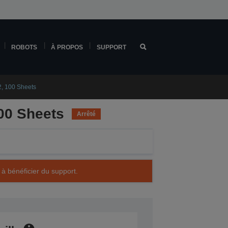
ROBOTS
À PROPOS
SUPPORT
, 100 Sheets
00 Sheets
Arrêté
 à bénéficier du support.