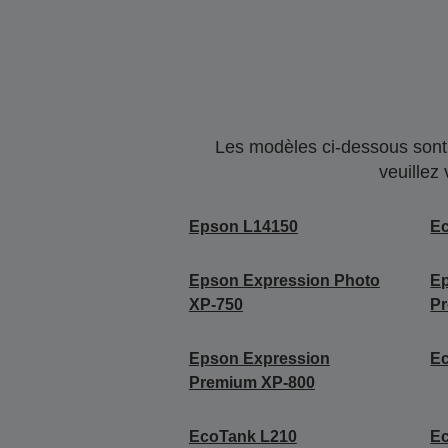
Les modèles ci-dessous sont 
veuillez
Epson L14150
E
Epson Expression Photo
E
XP-750
P
Epson Expression
E
Premium XP-800
EcoTank L210
E