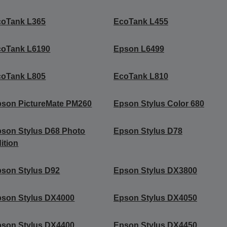
coTank L365
EcoTank L455
coTank L6190
Epson L6499
coTank L805
EcoTank L810
son PictureMate PM260
Epson Stylus Color 680
son Stylus D68 Photo
Epson Stylus D78
ition
son Stylus D92
Epson Stylus DX3800
son Stylus DX4000
Epson Stylus DX4050
son Stylus DX4400
Epson Stylus DX4450