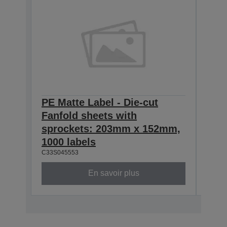
PE Matte Label - Die-cut
PE M
Fanfold sheets with
Fanf
sprockets: 203mm x 152mm,
spr
1000 labels
500 
C33S045553
C33S0
En savoir plus