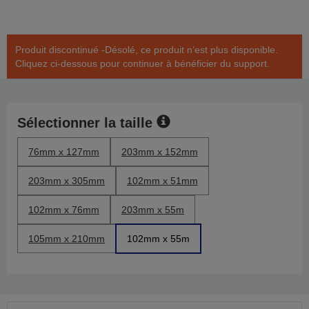
Produit discontinué -Désolé, ce produit n’est plus disponible.
Cliquez ci-dessous pour continuer à bénéficier du support.
Sélectionner la taille
76mm x 127mm
203mm x 152mm
203mm x 305mm
102mm x 51mm
102mm x 76mm
203mm x 55m
105mm x 210mm
102mm x 55m