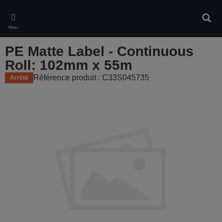
Skip
to
Rech
main
Menu
content
PE Matte Label - Continuous
Roll: 102mm x 55m
Référence produit : C33S045735
Arrêté