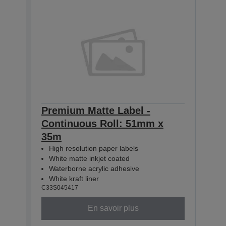
Premium Matte Label -
Pre
Continuous Roll: 51mm x
Con
35m
35m
High resolution paper labels
Hig
White matte inkjet coated
Whi
Waterborne acrylic adhesive
Wat
White kraft liner
Whit
C33S045417
C33S0
En savoir plus