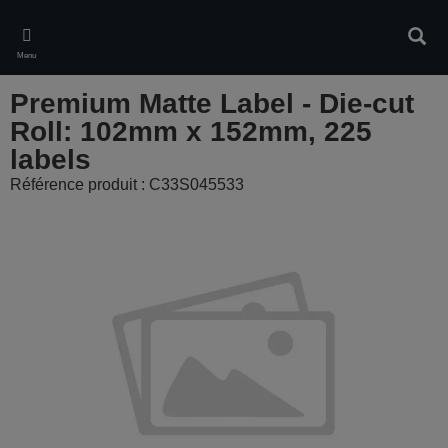
Skip
to
Rech
main
Menu
content
Premium Matte Label - Die-cut
Roll: 102mm x 152mm, 225
labels
Référence produit : C33S045533