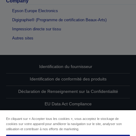
Company
Epson Europe Electronics
Digigraphie® (Programme de certification Beaux-Arts)
Impression directe sur tissu
Autres sites
Identification du fournisseur
Identification de conformité des produits
Déclaration de Renseignement sur la Confidentialité
EU Data Act Compliance
Contactez-nous au sujet de vos données
En cliquant sur « Accepter tous les cookies », vous acceptez le stockage de
cookies sur votre appareil pour améliorer la navigation sur le site, analyser son
Informations sur les cookies
utilisation et contribuer à nos efforts de marketing.