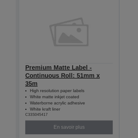
Premium Matte Label -
Pre
Continuous Roll: 51mm x
Con
35m
35m
High resolution paper labels
Hig
White matte inkjet coated
Whi
Waterborne acrylic adhesive
Wat
White kraft liner
Whit
C33S045417
C33S0
En savoir plus