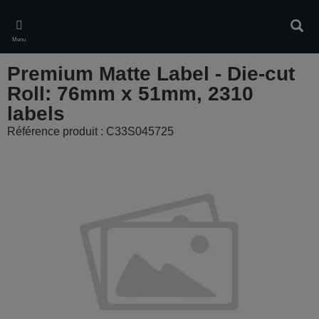
Skip
to
Rech
main
Menu
content
Premium Matte Label - Die-cut
Roll: 76mm x 51mm, 2310
labels
Référence produit : C33S045725