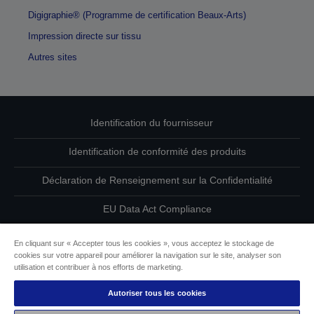
Digigraphie® (Programme de certification Beaux-Arts)
Impression directe sur tissu
Autres sites
Identification du fournisseur
Identification de conformité des produits
Déclaration de Renseignement sur la Confidentialité
EU Data Act Compliance
Contactez-nous au sujet de vos données
En cliquant sur « Accepter tous les cookies », vous acceptez le stockage de
cookies sur votre appareil pour améliorer la navigation sur le site, analyser son
Informations sur les cookies
utilisation et contribuer à nos efforts de marketing.
Autoriser tous les cookies
L’engagement d’Epson pour l’accessibilité