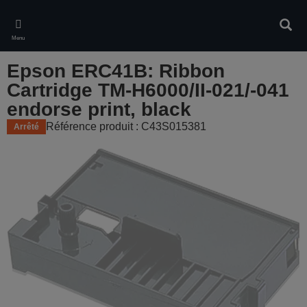
Skip
to
Rech
main
Menu
content
Epson ERC41B: Ribbon
Cartridge TM-H6000/II-021/-041
endorse print, black
Référence produit : C43S015381
Arrêté