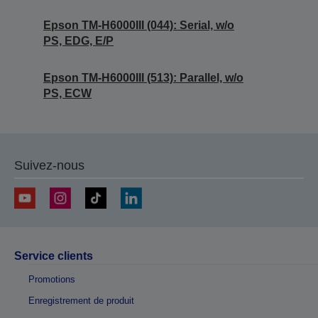
Epson TM-H6000III (044): Serial, w/o
PS, EDG, E/P
Epson TM-H6000III (513): Parallel, w/o
PS, ECW
Suivez-nous
Service clients
Promotions
Enregistrement de produit