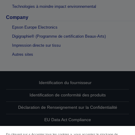
Technologies à moindre impact environnemental
Company
Epson Europe Electronics
Digigraphie® (Programme de certification Beaux-Arts)
Impression directe sur tissu
Autres sites
Identification du fournisseur
Identification de conformité des produits
Déclaration de Renseignement sur la Confidentialité
EU Data Act Compliance
Contactez-nous au sujet de vos données
En cliquant sur « Accepter tous les cookies », vous acceptez le stockage de