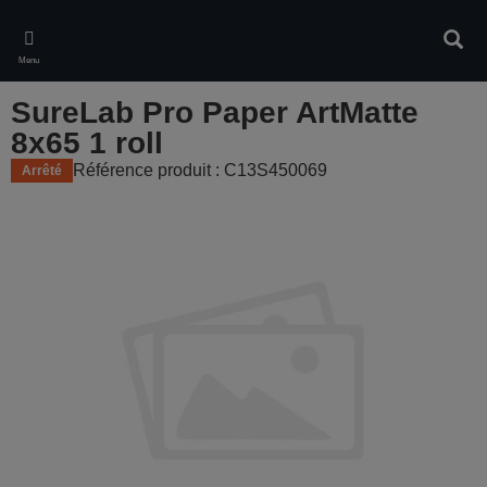
Skip
to
Rech
main
Menu
content
SureLab Pro Paper ArtMatte
8x65 1 roll
Référence produit : C13S450069
Arrêté