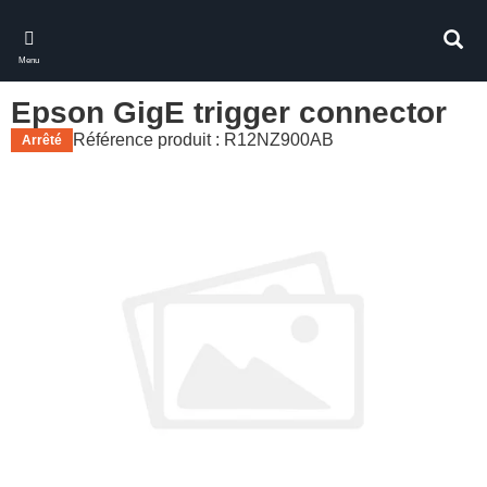
Skip
to
Rech
main
Menu
content
Epson GigE trigger connector
Référence produit : R12NZ900AB
Arrêté