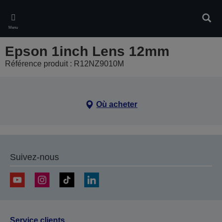
Skip
to
Rech
main
Menu
content
Epson 1inch Lens 12mm
Référence produit : R12NZ9010M
Où acheter
Suivez-nous
Service clients