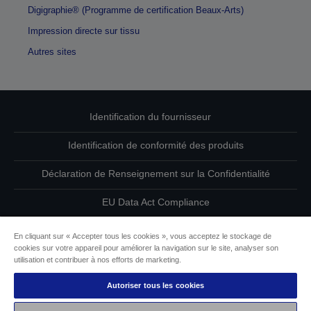
Digigraphie® (Programme de certification Beaux-Arts)
Impression directe sur tissu
Autres sites
Identification du fournisseur
Identification de conformité des produits
Déclaration de Renseignement sur la Confidentialité
EU Data Act Compliance
Contactez-nous au sujet de vos données
En cliquant sur « Accepter tous les cookies », vous acceptez le stockage de
cookies sur votre appareil pour améliorer la navigation sur le site, analyser son
Informations sur les cookies
utilisation et contribuer à nos efforts de marketing.
Autoriser tous les cookies
L’engagement d’Epson pour l’accessibilité