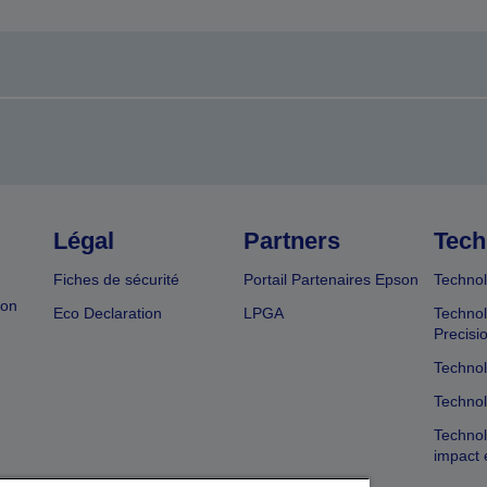
Légal
Partners
Tech
Fiches de sécurité
Portail Partenaires Epson
Technol
ion
Eco Declaration
LPGA
Technol
Precisi
Technol
Technol
Technol
impact 