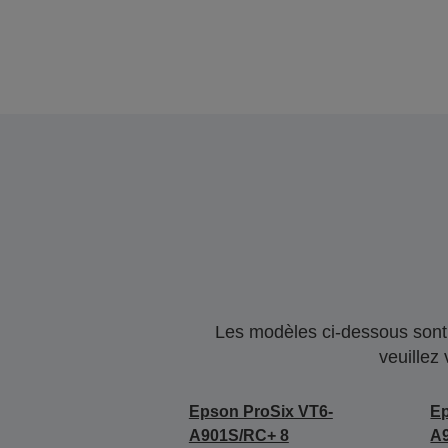
Les modèles ci-dessous sont 
veuillez
Epson ProSix VT6-
Ep
A901S/RC+ 8
A