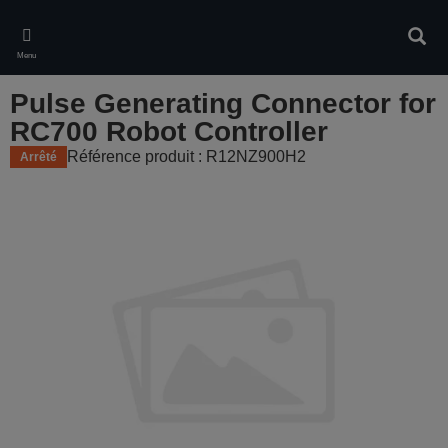
Skip
to
Rech
main
Menu
content
Pulse Generating Connector for
RC700 Robot Controller
Référence produit : R12NZ900H2
Arrêté