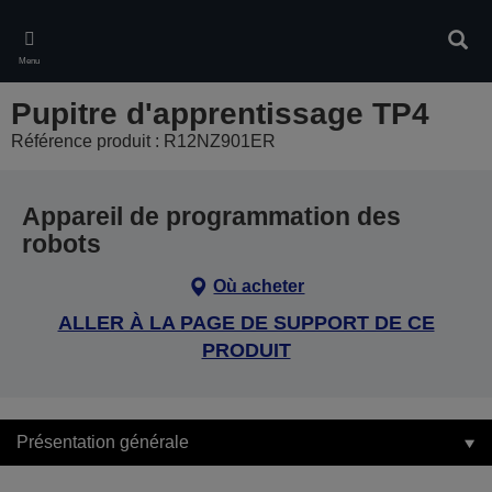
Skip
to
Rech
main
Menu
content
Pupitre d'apprentissage TP4
Référence produit : R12NZ901ER
Appareil de programmation des
robots
Où acheter
ALLER À LA PAGE DE SUPPORT DE CE
PRODUIT
Présentation générale