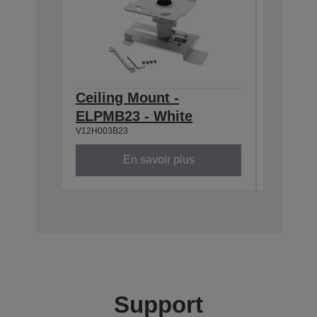
Ceiling Mount -
Ceilin
ELPMB23 - White
668-9
V12H003B23
V12H003P
En savoir plus
Support