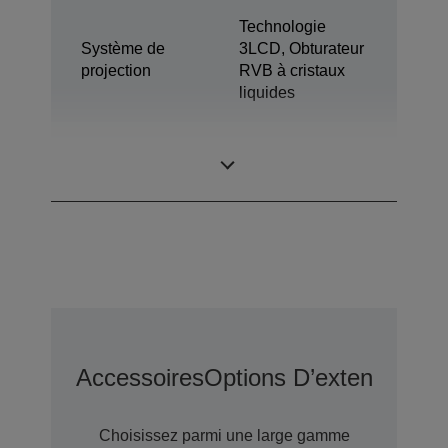
Technologie
Système de
3LCD, Obturateur
projection
RVB à cristaux
liquides
1,04 pouce avec
Panneau LCD
C2 Fine
Accessoires
Options D’extension D
Choisissez parmi une large gamme