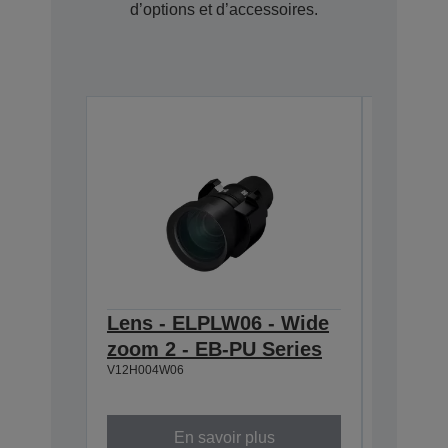
d’options et d’accessoires.
Lens - ELPLW06 - Wide
Lens -
zoom 2 - EB-PU Series
zoom 1
V12H004W06
V12H004W
En savoir plus