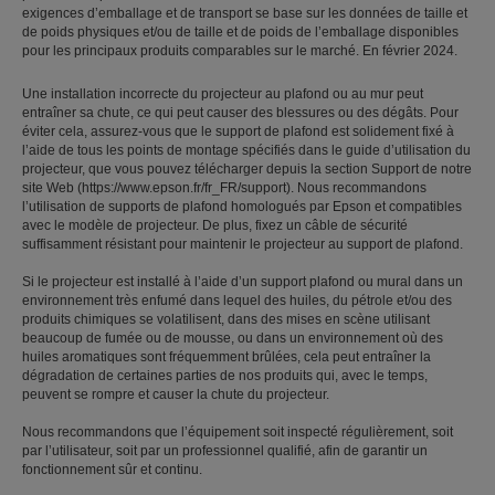
exigences d’emballage et de transport se base sur les données de taille et
de poids physiques et/ou de taille et de poids de l’emballage disponibles
pour les principaux produits comparables sur le marché. En février 2024.
Une installation incorrecte du projecteur au plafond ou au mur peut
entraîner sa chute, ce qui peut causer des blessures ou des dégâts. Pour
éviter cela, assurez-vous que le support de plafond est solidement fixé à
l’aide de tous les points de montage spécifiés dans le guide d’utilisation du
projecteur, que vous pouvez télécharger depuis la section Support de notre
site Web (https://www.epson.fr/fr_FR/support). Nous recommandons
l’utilisation de supports de plafond homologués par Epson et compatibles
avec le modèle de projecteur. De plus, fixez un câble de sécurité
suffisamment résistant pour maintenir le projecteur au support de plafond.
Si le projecteur est installé à l’aide d’un support plafond ou mural dans un
environnement très enfumé dans lequel des huiles, du pétrole et/ou des
produits chimiques se volatilisent, dans des mises en scène utilisant
beaucoup de fumée ou de mousse, ou dans un environnement où des
huiles aromatiques sont fréquemment brûlées, cela peut entraîner la
dégradation de certaines parties de nos produits qui, avec le temps,
peuvent se rompre et causer la chute du projecteur.
Nous recommandons que l’équipement soit inspecté régulièrement, soit
par l’utilisateur, soit par un professionnel qualifié, afin de garantir un
fonctionnement sûr et continu.