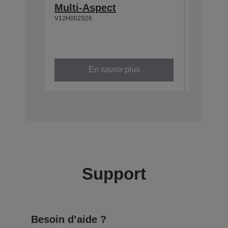
Multi-Aspect
ELPSP
V12H002S26
Haut-pa
Amplific
Connexi
V12H4670
En savoir plus
Support
Besoin d’aide ?