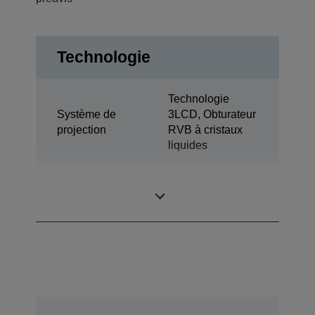
Technologie
Technologie
Système de
3LCD, Obturateur
projection
RVB à cristaux
liquides
0,55 pouce avec
Panneau LCD
MLA (D7)