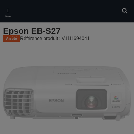
Skip
to
Rech
main
Menu
content
Epson EB-S27
Référence produit : V11H694041
Arrêté