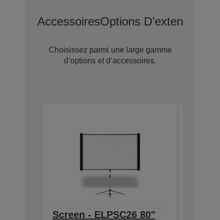
Accessoires
Options D’extension D
Choisissez parmi une large gamme
d’options et d’accessoires.
Screen - ELPSC26 80"
Extern