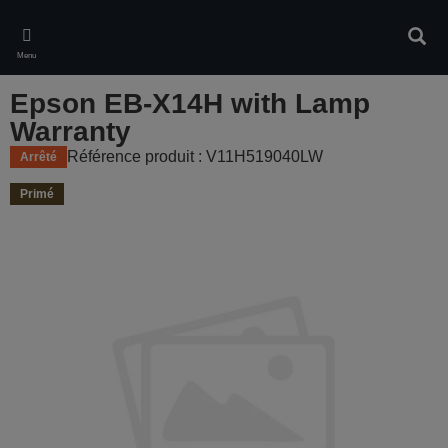
Skip
to
Rech
main
Menu
content
Epson EB-X14H with Lamp
Warranty
Référence produit : V11H519040LW
Arrêté
Primé