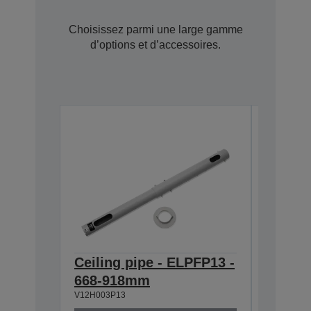
Choisissez parmi une large gamme
d’options et d’accessoires.
Ceiling pipe - ELPFP13 -
Ceilin
668-918mm
918-1
V12H003P13
V12H003P