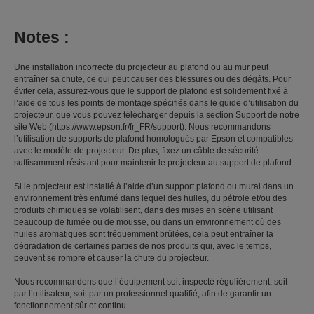
Notes :
Une installation incorrecte du projecteur au plafond ou au mur peut
entraîner sa chute, ce qui peut causer des blessures ou des dégâts. Pour
éviter cela, assurez-vous que le support de plafond est solidement fixé à
l’aide de tous les points de montage spécifiés dans le guide d’utilisation du
projecteur, que vous pouvez télécharger depuis la section Support de notre
site Web (https://www.epson.fr/fr_FR/support). Nous recommandons
l’utilisation de supports de plafond homologués par Epson et compatibles
avec le modèle de projecteur. De plus, fixez un câble de sécurité
suffisamment résistant pour maintenir le projecteur au support de plafond.
Si le projecteur est installé à l’aide d’un support plafond ou mural dans un
environnement très enfumé dans lequel des huiles, du pétrole et/ou des
produits chimiques se volatilisent, dans des mises en scène utilisant
beaucoup de fumée ou de mousse, ou dans un environnement où des
huiles aromatiques sont fréquemment brûlées, cela peut entraîner la
dégradation de certaines parties de nos produits qui, avec le temps,
peuvent se rompre et causer la chute du projecteur.
Nous recommandons que l’équipement soit inspecté régulièrement, soit
par l’utilisateur, soit par un professionnel qualifié, afin de garantir un
fonctionnement sûr et continu.