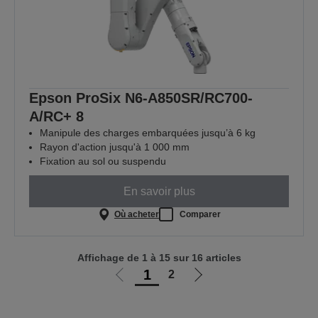
Epson ProSix N6-A850SR/RC700-
A/RC+ 8
Manipule des charges embarquées jusqu’à 6 kg
Rayon d'action jusqu'à 1 000 mm
Fixation au sol ou suspendu
En savoir plus
Où acheter
Comparer
Affichage de 1 à 15 sur 16 articles
1
2
Aller
Aller
à
à
la
la