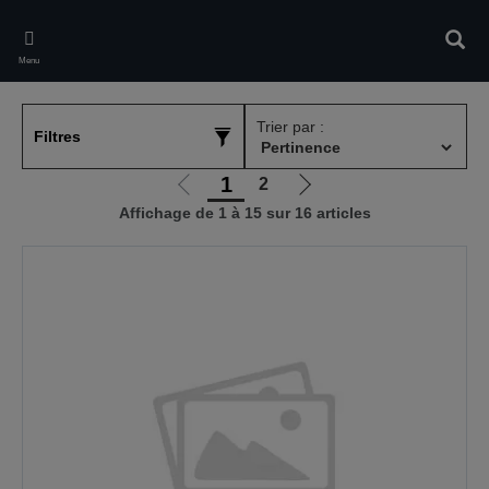
Skip
to
Rech
main
Menu
content
Trier par :
Filtres
1
2
Aller
Aller
Affichage de 1 à 15 sur 16 articles
à
à
la
la
page
page
précédente
suivante