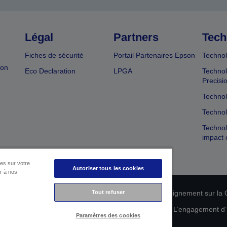
Légal
Partners
Tech
Fiches de sécurité
Portail Partenaires Epson
Technol
ion
Eco Declaration
LPGA
Technol
Precisi
Technol
Technol
Technol
impact 
es sur votre
Autoriser tous les cookies
er à nos
Tout refuser
n de conformité des produits
Déclaration de Renseignement sur la C
 de vos données
Informations sur les cookies
L’engagement d’E
Paramètres des cookies