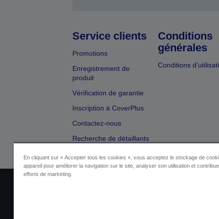
Service clients
Conditions
générales
Promotions
Conditions d’utilisat
Enregistrement de
produit
Vérification de garantie
Inscription à CoverPlus
Contactez-nous
Recherche de détaillants
En cliquant sur « Accepter tous les cookies », vous acceptez le stockage de cooki
appareil pour améliorer la navigation sur le site, analyser son utilisation et contribu
efforts de marketing.
Identification du fournisseur
Identificatio
Contactez-nous au sujet