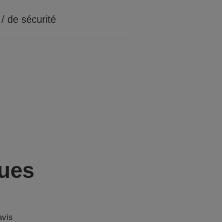
 / de sécurité
ques
avis