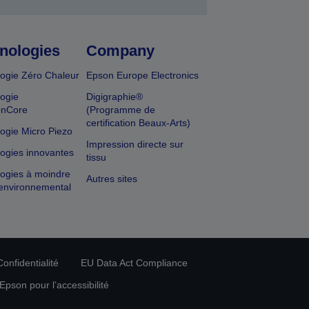
nologies
Company
ogie Zéro Chaleur
Epson Europe Electronics
ogie
Digigraphie®
onCore
(Programme de
certification Beaux-Arts)
ogie Micro Piezo
Impression directe sur
ogies innovantes
tissu
ogies à moindre
Autres sites
environnemental
onfidentialité
EU Data Act Compliance
pson pour l’accessibilité