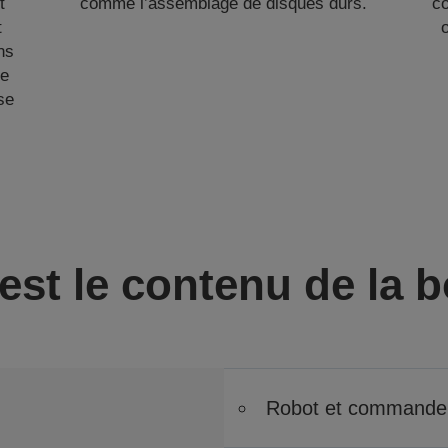
t
comme l’assemblage de disques durs.
c
t
o
ns
de
se
est le contenu de la b
Robot et commande