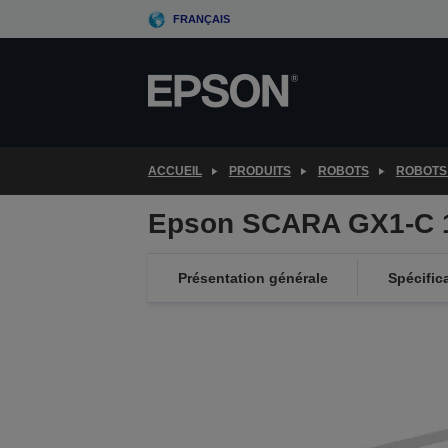
Skip
FRANÇAIS
to
main
content
ACCUEIL
PRODUITS
ROBOTS
ROBOTS
Epson SCARA GX1-C 
Présentation générale
Spécific