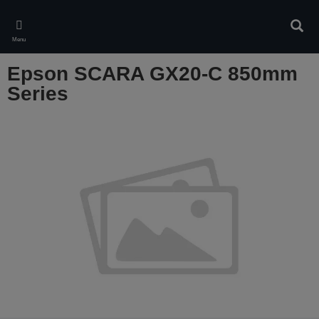
Skip
to
Rech
main
Menu
content
Epson SCARA GX20-C 850mm
Series