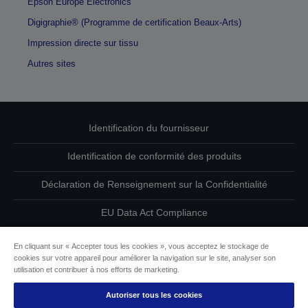
Epson Europe Electronics
Digigraphie® (Programme de certification Beaux-Arts)
Impression directe sur tissu
Autres sites
Identification du fournisseur
Identification de conformité des produits
Déclaration de Renseignement sur la Confidentialité
EU Data Act Compliance
Contactez-nous au sujet de vos données
En cliquant sur « Accepter tous les cookies », vous acceptez le stockage de
cookies sur votre appareil pour améliorer la navigation sur le site, analyser son
Informations sur les cookies
utilisation et contribuer à nos efforts de marketing.
Autoriser tous les cookies
L’engagement d’Epson pour l’accessibilité