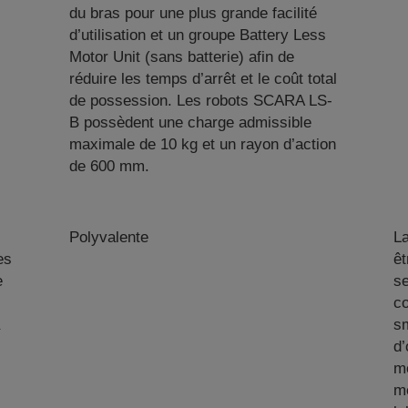
du bras pour une plus grande facilité
d’utilisation et un groupe Battery Less
Motor Unit (sans batterie) afin de
réduire les temps d’arrêt et le coût total
de possession. Les robots SCARA LS-
B possèdent une charge admissible
maximale de 10 kg et un rayon d’action
de 600 mm.
Polyvalente
L
es
êt
e
se
c
s
d’
mé
mé