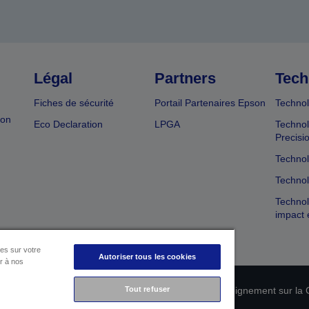
Légal
Partners
Tech
Fiches de sécurité
Portail Partenaires Epson
Technol
ion
Eco Declaration
LPGA
Technol
Precisi
Technol
Technol
Technol
impact 
es sur votre
Autoriser tous les cookies
er à nos
n de conformité des produits
Déclaration de Renseignement sur la C
Tout refuser