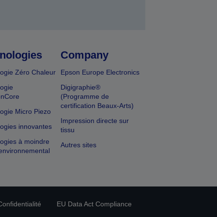
nologies
Company
ogie Zéro Chaleur
Epson Europe Electronics
ogie
Digigraphie®
onCore
(Programme de
certification Beaux-Arts)
ogie Micro Piezo
Impression directe sur
ogies innovantes
tissu
ogies à moindre
Autres sites
environnemental
onfidentialité
EU Data Act Compliance