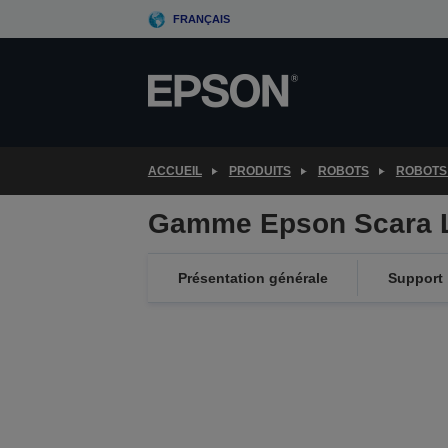
Skip
FRANÇAIS
to
main
content
ACCUEIL
PRODUITS
ROBOTS
ROBOTS
Gamme Epson Scara 
Présentation générale
Support