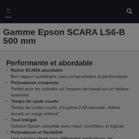
Skip
to
Rech
main
Menu
content
Gamme Epson SCARA LS6-B
500 mm
Performante et abordable
Robot SCARA abordable
Bon rapport qualité/prix sans compromettre la performance
Polyvalence compacte
Parfait pour les activités où l’espace de travail est un facteur
essentiel
Temps de cycle courts
Temps de cycles courts, d’à peine 0,40 seconde, même
durant un usage intensif
Tout intégré
Solution Epson complète avec robot, contrôleur et logiciel
Polyvalence et flexibilité
Une solution idéale pour différentes applications, de