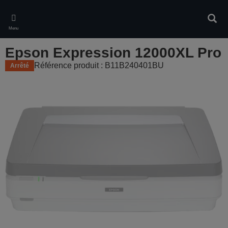
Skip
to
Rech
main
Menu
content
Epson Expression 12000XL Pro
Référence produit : B11B240401BU
Arrêté