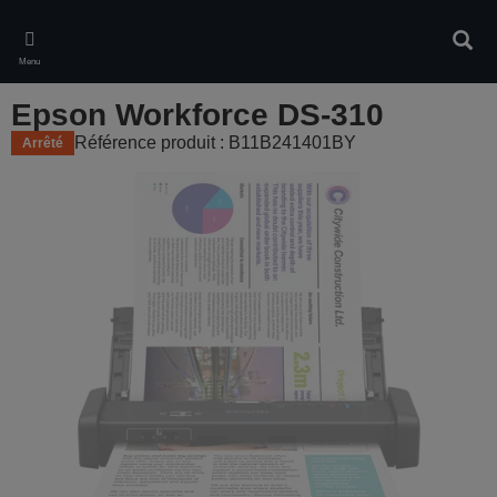
Skip
to
Rech
main
Menu
content
Epson Workforce DS-310
Référence produit : B11B241401BY
Arrêté