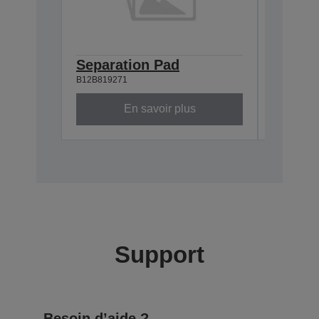
Separation Pad
Pick U
B12B819271
B12B81925
En savoir plus
Support
Besoin d’aide ?